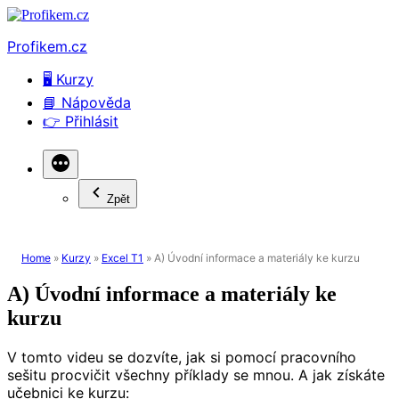
Přejít
k
Profikem.cz
obsahu
webu
🖥 Kurzy
📘 Nápověda
👉 Přihlásit
Zpět
Home
»
Kurzy
»
Excel T1
»
A) Úvodní informace a materiály ke kurzu
A) Úvodní informace a materiály ke
kurzu
V tomto videu se dozvíte, jak si pomocí pracovního
sešitu procvičit všechny příklady se mnou. A jak získáte
učebnici ke kurzu: