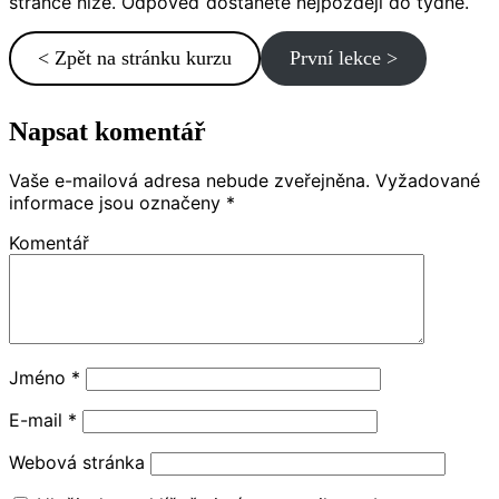
stránce níže. Odpověď dostanete nejpozději do týdne.
< Zpět na stránku kurzu
První lekce >
Napsat komentář
Vaše e-mailová adresa nebude zveřejněna.
Vyžadované
informace jsou označeny
*
Komentář
Jméno
*
E-mail
*
Webová stránka