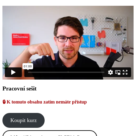
Pracovní sešit
🔒 K tomuto obsahu zatím nemáte přístup
Koupit kurz