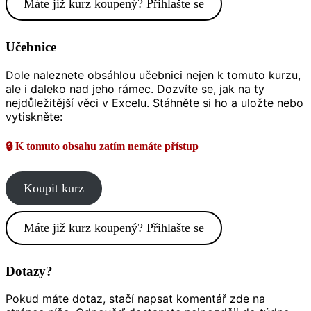
Máte již kurz koupený? Přihlašte se
Učebnice
Dole naleznete obsáhlou učebnici nejen k tomuto kurzu,
ale i daleko nad jeho rámec. Dozvíte se, jak na ty
nejdůležitější věci v Excelu. Stáhněte si ho a uložte nebo
vytiskněte:
🔒 K tomuto obsahu zatím nemáte přístup
Koupit kurz
Máte již kurz koupený? Přihlašte se
Dotazy?
Pokud máte dotaz, stačí napsat komentář zde na